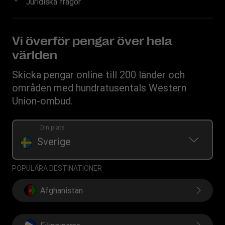
Juridiska frågor
Kontrollera överföringsstatus
Begäran om individuella rättigheter
Registrera dig
Hitta ombud
Immateriella rättigheter
Bli ett ombud
Valutaomräknare
Integritetspolicy
Vi överför pengar över hela
världen
Villkor
Cookieinformation
Skicka pengar online till 200 länder och
områden med hundratusentals Western
Union-ombud.
Din plats
Sverige
POPULÄRA DESTINATIONER
Afghanistan