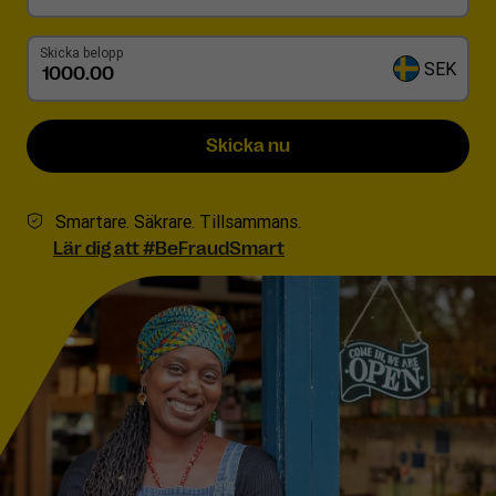
Skicka belopp
SEK
Skicka nu
Smartare. Säkrare. Tillsammans.
Lär dig att #BeFraudSmart