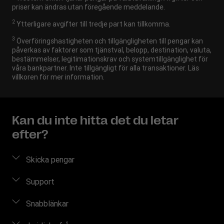
priser kan ändras utan föregående meddelande.
2
Ytterligare avgifter till tredje part kan tillkomma.
3
Överföringshastigheten och tillgängligheten till pengar kan
påverkas av faktorer som tjänstval, belopp, destination, valuta,
bestämmelser, legitimationskrav och systemtillgänglighet för
våra bankpartner. Inte tillgängligt för alla transaktioner. Läs
villkoren för mer information.
Kan du inte hitta det du letar
efter?
Skicka pengar
Skicka pengar online
Support
Skicka pengar hos ett ombud
Vanliga frågor
Snabblänkar
Uppskatta pris
Kontakta oss
Logga in