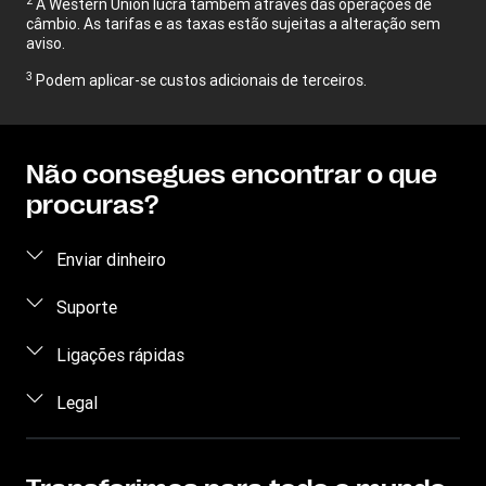
A Western Union lucra também através das operações de
câmbio. As tarifas e as taxas estão sujeitas a alteração sem
aviso.
3
Podem aplicar-se custos adicionais de terceiros.
Não consegues encontrar o que
procuras?
Enviar dinheiro
Enviar dinheiro online
Suporte
Enviar dinheiro pessoalmente
Apoio ao cliente
Ligações rápidas
Preço estimado
Contacte-nos
Iniciar sessão/Registar
Legal
Monitorizar uma transferência
Sensibilização para a fraude
Tornar-se agente
Encontrar agências
Declaração de Privacidade
Pedido de direitos individuais
Programa - Recomenda um amigo
Transferir aplicação
Termos e Condições