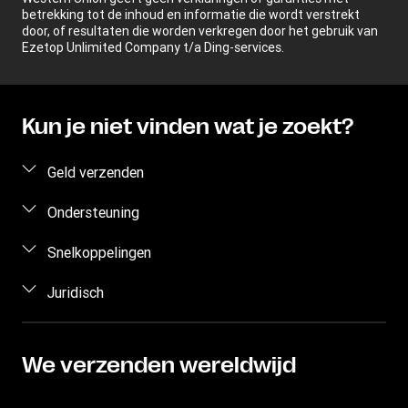
betrekking tot de inhoud en informatie die wordt verstrekt
door, of resultaten die worden verkregen door het gebruik van
Ezetop Unlimited Company t/a Ding-services.
Kun je niet vinden wat je zoekt?
Geld verzenden
Geld online verzenden
Ondersteuning
Persoonlijk geld verzenden
Veelgestelde vragen
Snelkoppelingen
Geschatte prijs
Contact opnemen
Aanmelden/registreren
Juridisch
Een overschrijving volgen
Aanvraag voor persoonsrechten
Agentschap worden
Intellectueel eigendom
Agentschappen zoeken
Valuta omrekenen
Privacyverklaring
We verzenden wereldwijd
App downloaden
Algemene Voorwaarden