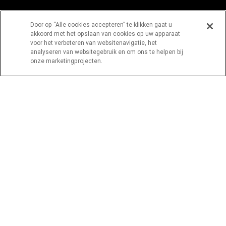
BELANGRIJKE PAGINA'S
Door op “Alle cookies accepteren” te klikken gaat u
Home
Over ons
Contact opnemen
akkoord met het opslaan van cookies op uw apparaat
Fraudebewustheid
Privacyverklaring
voor het verbeteren van websitenavigatie, het
analyseren van websitegebruik en om ons te helpen bij
Algemene Voorwaarden
Cookie-informatie
onze marketingprojecten.
Cookie-instellingen
VIND ONS OP SOCIALE MEDIA
De online service van Western Union wordt aangeboden door
Western Union International Bank GmbH in samenwerking
met Western Union International Limited. Western Union
International Bank GmbH, handelend als Western Union
International Bank is gelicentieerd door de Autoriteit
Financiële Markten (Österreichische Finanzmarktaufsicht) in
Oostenrijk.