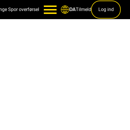
nge
Spor overførsel
Tilmeld
Log ind
DA