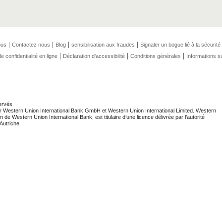
ous
Contactez nous
Blog
sensibilisation aux fraudes
Signaler un bogue lié à la sécurité
e confidentialité en ligne
Déclaration d'accessibilité
Conditions générales
Informations s
ervés
r Western Union International Bank GmbH et Western Union International Limited. Western
e Western Union International Bank, est titulaire d’une licence délivrée par l’autorité
Autriche.