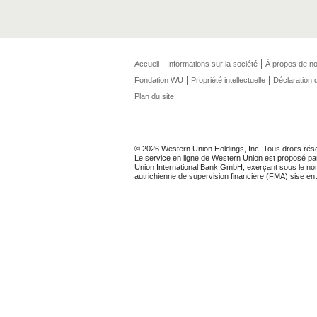
Accueil
Informations sur la société
À propos de n
Fondation WU
Propriété intellectuelle
Déclaration d
Plan du site
© 2026 Western Union Holdings, Inc. Tous droits rés
Le service en ligne de Western Union est proposé pa
Union International Bank GmbH, exerçant sous le nom d
autrichienne de supervision financière (FMA) sise en 