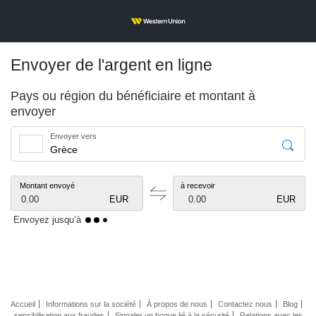
Envoyer de l'argent en ligne
Pays ou région du bénéficiaire et montant à
envoyer
Envoyer vers
Montant envoyé
à recevoir
0.00
EUR
0.00
EUR
Envoyez jusqu’à
Accueil
Informations sur la société
À propos de nous
Contactez nous
Blog
sensibilisation aux fraudes
Signaler un bogue lié à la sécurité
Relations avec les