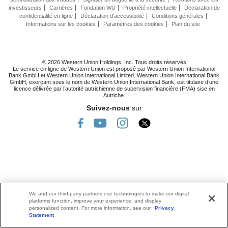
investisseurs
Carrières
Fondation WU
Propriété intellectuelle
Déclaration de
confidentialité en ligne
Déclaration d'accessibilité
Conditions générales
Informations sur les cookies
Paramètres des cookies
Plan du site
© 2026 Western Union Holdings, Inc. Tous droits réservés
Le service en ligne de Western Union est proposé par Western Union International
Bank GmbH et Western Union International Limited. Western Union International Bank
GmbH, exerçant sous le nom de Western Union International Bank, est titulaire d’une
licence délivrée par l’autorité autrichienne de supervision financière (FMA) sise en
Autriche.
Suivez-nous
sur
We and our third-party partners use technologies to make our digital
platforms function, improve your experience, and display
personalized content. For more information, see our
Privacy
Statement