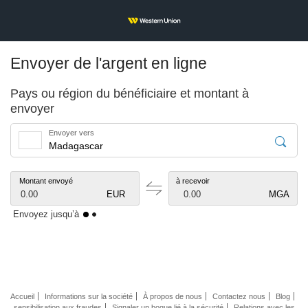
Envoyer de l'argent en ligne
Pays ou région du bénéficiaire et montant à
envoyer
Envoyer vers
Montant envoyé
à recevoir
0.00
EUR
0.00
MGA
Envoyez jusqu’à
Accueil
Informations sur la société
À propos de nous
Contactez nous
Blog
sensibilisation aux fraudes
Signaler un bogue lié à la sécurité
Relations avec les