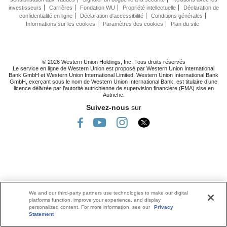
investisseurs
Carrières
Fondation WU
Propriété intellectuelle
Déclaration de
confidentialité en ligne
Déclaration d'accessibilité
Conditions générales
Informations sur les cookies
Paramètres des cookies
Plan du site
© 2026 Western Union Holdings, Inc. Tous droits réservés
Le service en ligne de Western Union est proposé par Western Union International
Bank GmbH et Western Union International Limited. Western Union International Bank
GmbH, exerçant sous le nom de Western Union International Bank, est titulaire d’une
licence délivrée par l’autorité autrichienne de supervision financière (FMA) sise en
Autriche.
Suivez-nous
sur
We and our third-party partners use technologies to make our digital
platforms function, improve your experience, and display
personalized content. For more information, see our
Privacy
Statement