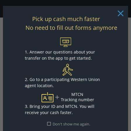
Pick up cash much faster
No need to fill out forms anymore
Pick Up Cash
Enter 10-digit tracking number (MTCN)
1.
Answer our questions about your
transfer on the app to get started.
2.
Go to a participating Western Union
agent location.
MTCN
Continue
Tracking number
3.
Bring your ID and MTCN. You will
receive your cash faster.
Accueil
Informations sur la société
À propos de nous
Contactez nous
Blog
Don't show me again.
sensibilisation aux fraudes
Signaler un bogue lié à la sécurité
Relations avec les
investisseurs
Carrières
Fondation WU
Propriété intellectuelle
Déclaration de