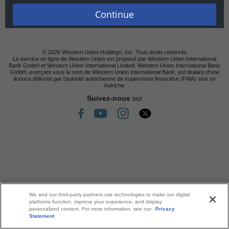
confidentialité en ligne
Déclaration d'accessibilité
Conditions générales
Continue
Informations sur les cookies
Paramètres des cookies
Plan du site
© 2026 Western Union Holdings, Inc. Tous droits réservés
Le service en ligne de Western Union est proposé par Western Union International
Bank GmbH et Western Union International Limited. Western Union International Bank
GmbH, exerçant sous le nom de Western Union International Bank, est titulaire d’une
licence délivrée par l’autorité autrichienne de supervision financière (FMA) sise en
Autriche.
Suivez-nous
sur
We and our third-party partners use technologies to make our digital
platforms function, improve your experience, and display
personalized content. For more information, see our
Privacy
Statement