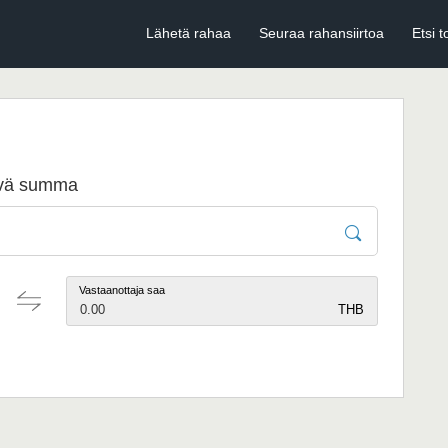
Lähetä rahaa
Seuraa rahansiirtoa
Etsi t
tävä summa
Vastaanottaja saa
0.00
THB