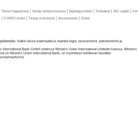
Tietoa huijauksista
Ilmoita tietoturvaviasta
Sijoittajasuhteet
Työpaikat
WU-säätiö
Imm
s
FOREX-ehdot
Tietoja evästeistä
Sivustokartta
Ehdot
dätetään. Kaikki tässä materiaalissa mainitut logot, tavaramerkit, palvelumerkit ja
on International Bank GmbH yhdessä Western Union International Limitedin kanssa. Western
nä on Western Union International Bank, on myöntänyt toimiluvan Itävallan
nzmarktaufsicht).