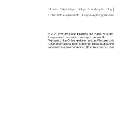
Etusivu
Yritystietoja
Tietoja
Ota yhteyttä
Blogi
Online-tietosuojalausunto
Helppokäyttöisyysilmoitu
© 2026 Western Union Holdings, Inc. Kaikki oikeudet pi
kauppanimet ovat niiden omistajien omaisuutta.
Western Union Online -palvelun tarjoaa Western Uni
Union International Bank GmbH:lle, jonka kauppanime
rahoitusvalvontaviranomainen (Österreichische Fina