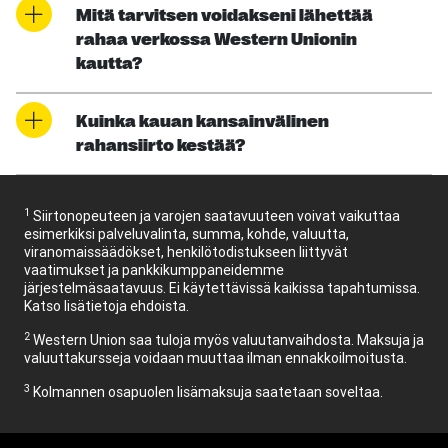
Mitä tarvitsen voidakseni lähettää
rahaa verkossa Western Unionin
kautta?
Kuinka kauan kansainvälinen
rahansiirto kestää?
1
Siirtonopeuteen ja varojen saatavuuteen voivat vaikuttaa
esimerkiksi palveluvalinta, summa, kohde, valuutta,
viranomaissäädökset, henkilötodistukseen liittyvät
vaatimukset ja pankkikumppaneidemme
järjestelmäsaatavuus. Ei käytettävissä kaikissa tapahtumissa.
Katso lisätietoja ehdoista.
2
Western Union saa tuloja myös valuutanvaihdosta. Maksuja ja
valuuttakursseja voidaan muuttaa ilman ennakkoilmoitusta.
3
Kolmannen osapuolen lisämaksuja saatetaan soveltaa.