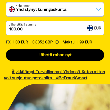
Kohdemaa
Yhdistynyt kuningaskunta
Lähetettävä summa
EUR
FX:
1.00 EUR –
0.8352 GBP
Maksu:
1.99 EUR
Lähetä rahaa nyt
Älykkäämpi. Turvallisempi. Yhdessä. Katso miten
voit suojautua petoksilta – #BeFraudSmart