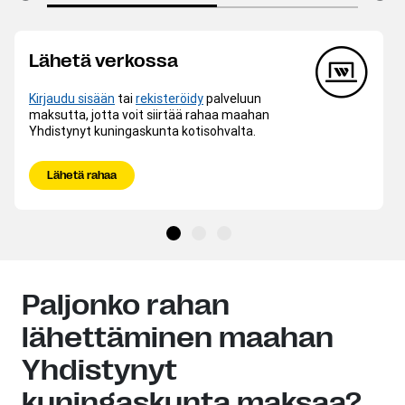
Lähetä verkossa
Kirjaudu sisään
tai
rekisteröidy
palveluun
maksutta, jotta voit siirtää rahaa maahan
Yhdistynyt kuningaskunta kotisohvalta.
Lähetä rahaa
Paljonko rahan
lähettäminen maahan
Yhdistynyt
kuningaskunta maksaa?