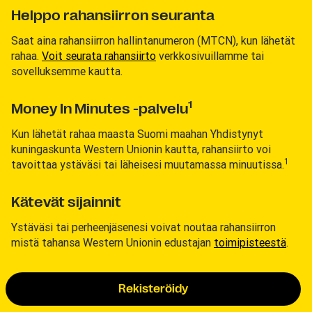
Helppo rahansiirron seuranta
Saat aina rahansiirron hallintanumeron (MTCN), kun lähetät
rahaa.
Voit seurata rahansiirto
verkkosivuillamme tai
sovelluksemme kautta.
1
Money In Minutes -palvelu
Kun lähetät rahaa maasta Suomi maahan Yhdistynyt
kuningaskunta Western Unionin kautta, rahansiirto voi
1
tavoittaa ystäväsi tai läheisesi muutamassa minuutissa.
Kätevät sijainnit
Ystäväsi tai perheenjäsenesi voivat noutaa rahansiirron
mistä tahansa Western Unionin edustajan
toimipisteestä
.
Rekisteröidy