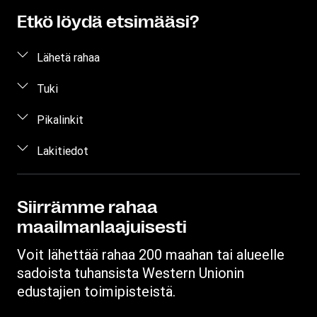
Etkö löydä etsimääsi?
Lähetä rahaa
Lähetä rahaa verkossa
Tuki
Lähetä rahaa henkilökohtaisesti
Asiakastuki
Pikalinkit
Arvioi hinta
Ota yhteyttä
Kirjaudu sisään / rekisteröidy
Lakitiedot
Seuraa rahansiirtoa
Tietoa huijauksista
Ryhdy edustajaksi
Etsi toimipiste
Immateriaaliomaisuus
Yksityisyyden suojaa koskeva pyyntö
Lataa sovellus
Tietosuojalausunto
Siirrämme rahaa
maailmanlaajuisesti
Ehdot
Voit lähettää rahaa 200 maahan tai alueelle
sadoista tuhansista Western Unionin
edustajien toimipisteistä.