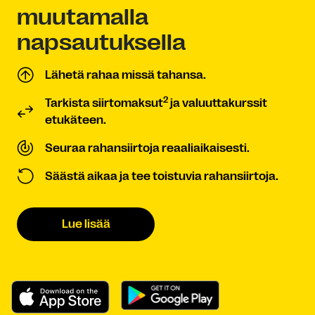
muutamalla
napsautuksella
Lähetä rahaa missä tahansa.
2
Tarkista siirtomaksut
ja valuuttakurssit
etukäteen.
Seuraa rahansiirtoja reaaliaikaisesti.
Säästä aikaa ja tee toistuvia rahansiirtoja.
Lue lisää