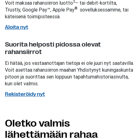
3
Voit maksaa rahansiirron luotto
– tai debit-kortilta,
®
Trustly, Google Pay™, Apple Pay
sovelluksessamme, tai
käteisenä toimipisteessä.
Aloita nyt
Suorita helposti pidossa olevat
rahansiirrot
Ei hätää, jos vastaanottajan tietoja ei ole juuri nyt saatavilla.
Voit asettaa rahansiirron maahan Yhdistynyt kuningaskunta
pitoon ja suorittaa sen loppuun tapahtumahistoriasivulta,
kun olet valmis.
Rekisteröidy nyt
Oletko valmis
lähettämään rahaa