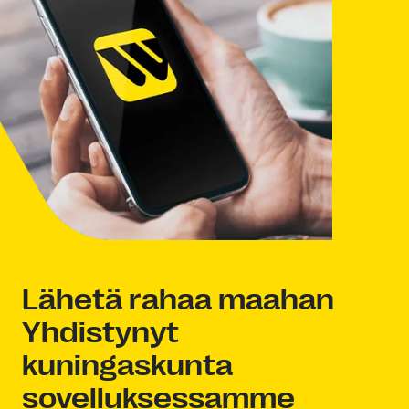
Lähetä rahaa maahan
Yhdistynyt
kuningaskunta
sovelluksessamme