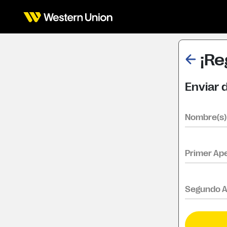
¡Re
Enviar d
Nombre(s)
Primer Ape
Segundo A