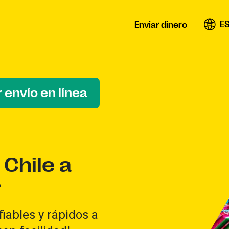
E
Enviar dinero
 envío en línea
 Chile a
r
iables y rápidos a