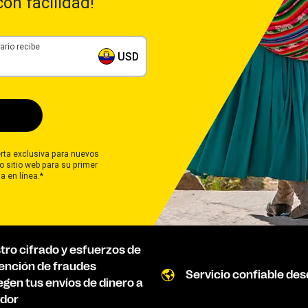
on facilidad!
ario recibe
USD
rta exclusiva para nuevos
o sitio web para su primer
a en línea.*
tro cifrado y esfuerzos de
ención de fraudes
Servicio confiable des
egen tus envíos de dinero a
dor