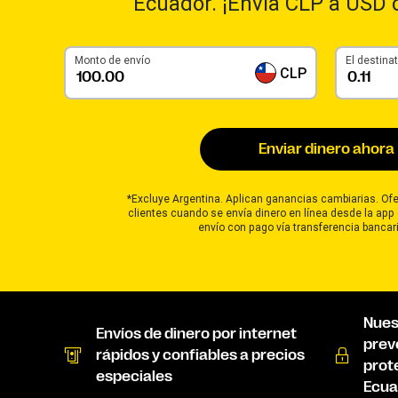
Ecuador. ¡Envía CLP a USD c
Monto de envío
El destinat
CLP
Enviar dinero ahora
*Excluye Argentina. Aplican ganancias cambiarias. Ofe
clientes cuando se envía dinero en línea desde la app 
envío con pago vía transferencia bancari
Nues
Envíos de dinero por internet
prev
rápidos y confiables a precios
prot
especiales
Ecua