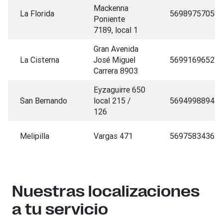
Mackenna
La Florida
56989757058
Poniente
7189, local 1
Gran Avenida
La Cisterna
José Miguel
56991696522
Carrera 8903
Eyzaguirre 650
San Bernando
local 215 /
56949988944
126
Melipilla
Vargas 471
56975834364
Nuestras localizaciones
a tu servicio