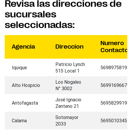
Revisa las direcciones de
sucursales
seleccionadas:
Numero
Agencia
Direccion
Contacto
Patricio Lynch
Iquique
56989758198
515 Local 1
Los Nogales
Alto Hospicio
56991696679
N° 3002
José Ignacio
Antofagasta
56958299196
Zenteno 21
Sotomayor
Calama
56950103459
2033