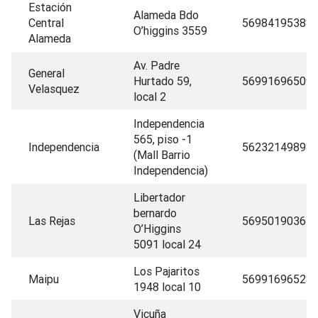
Estación
Alameda Bdo
Central
56984195388
O’higgins 3559
Alameda
Av. Padre
General
Hurtado 59,
56991696509
Velasquez
local 2
Independencia
565, piso -1
Independencia
56232149898
(Mall Barrio
Independencia)
Libertador
bernardo
Las Rejas
56950190363
O’Higgins
5091 local 24
Los Pajaritos
Maipu
56991696528
1948 local 10
Vicuña