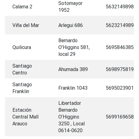
Sotomayor
Calama 2
5632149898
1952
Viña del Mar
Arlegui 686
56232149898
Bernardo
Quilicura
O’Higgins 581,
56958463857
local 29
Santiago
Ahumada 389
56989758192
Centro
Santiago
Franklin 1043
56950239015
Franklin
Libertador
Estación
Bernardo
Central Mall
O’Higgins
56991696582
Arauco
3250 , Local
0614-0620