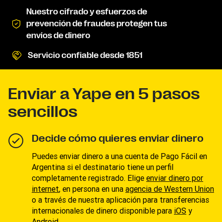
Nuestro cifrado y esfuerzos de
prevención de fraudes protegen tus
envíos de dinero
Servicio confiable desde 1851
Enviar a Yape en 5 pasos
sencillos
Decide cómo quieres enviar dinero
Puedes enviar dinero a una cuenta de Pago Fácil en
Argentina si el destinatario tiene un perfil
completamente registrado. Elige
enviar dinero por
internet
, en persona en una
agencia de Western Union
o a través de nuestra aplicación para transferencias
internacionales de dinero disponible para
iOS
y
Android
.