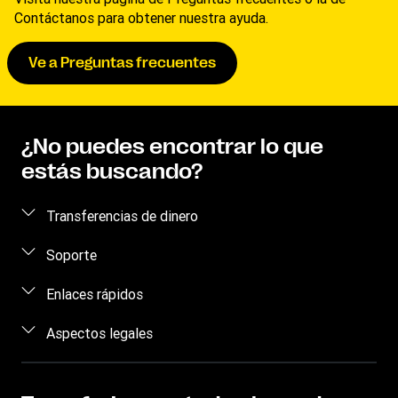
Contáctanos para obtener nuestra ayuda.
Ve a Preguntas frecuentes
¿No puedes encontrar lo que
estás buscando?
Transferencias de dinero
Enviar dinero
Soporte
Retirar dinero
Concienciación sobre el fraude
Enlaces rápidos
Rastrear transferencias
Contáctanos
Iniciar sesión
Aspectos legales
Dónde Encontrarnos
Regístrate
Aplicación móvil
Propiedad intelectual
Blog
Convertidor de moneda