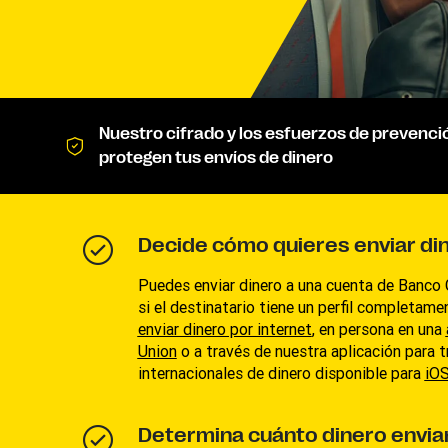
Nuestro cifrado y los esfuerzos de prevenci
protegen tus envíos de dinero
Decide cómo quieres enviar di
Puedes enviar dinero a una cuenta de Banco 
si el destinatario tiene un perfil completame
enviar dinero por internet
, en persona en una
Union
o a través de nuestra aplicación para t
internacionales de dinero disponible para
iO
Determina cuánto dinero envia