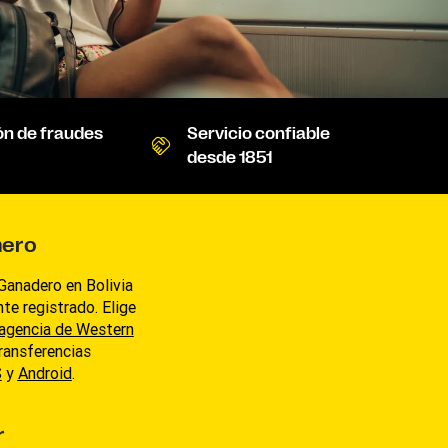
ón de fraudes
Servicio confiable
desde 1851
nero
Ganadero en Bolivia
nte registrado. Elige
agencia de Western
ransferencias
S
y
Android
.
r