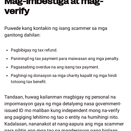
Mag-imbestiga at mag-
verify
Puwede kang kontakin ng isang scammer sa mga
ganitong dahilan:
Pagbibigay ng tax refund.
Paniningil ng tax payment para maiwasan ang mga penalty.
Pagsasabing overdue na ang isang tax payment.
Paghingi ng donasyon sa mga charity kapalit ng mga hindi
totoong tax benefit.
Tandaan, huwag kailanman magbigay ng personal na
impormasyon gaya ng mga detalyeng nasa government-
issued ID mo maliban kung independent mong na-verify
ang pagiging lehitimo ng tao o entity na humihingi nito.
Kadalasan, nananakot at nang-aapura ang mga scammer
para pilitin ang mga tao na magdesisyon nang biglaan.