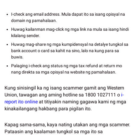
I-check ang email address. Mula dapat ito sa isang opisyal na
domain ng pamahalaan.
Huwag kailanman mag-click ng mga link na mula sa isang hindi
kilalang sender.
Huwag mag-share ng mga kumpidensyal na detalye tungkol sa
bank account o card sa kahit na sino, lalo na kung para sa
buwis.
Palaging i-check ang status ng mga tax refund at return mo
nang direkta sa mga opisyal na website ng pamahalaan.
Kung sinisingil ka ng isang scammer gamit ang Western
Union, tawagan ang aming hotline sa 1800 1027111 o
i-
report ito online
at titiyakin naming gagawa kami ng mga
kinakailangang hakbang para pigilan ito.
Kapag sama-sama, kaya nating utakan ang mga scammer.
Pataasin ang kaalaman tungkol sa mga ito sa