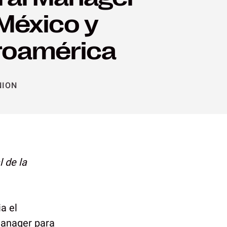
México y
roamérica
NION
l de la
a el
Manager para