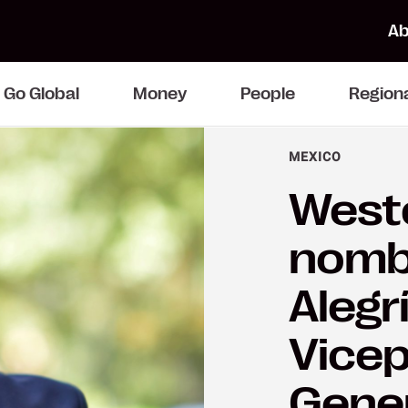
Ab
Go Global
Money
People
Region
MEXICO
West
nomb
Alegr
Vicep
Gene