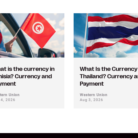
at is the currency in
What Is the Currency 
nisia? Currency and
Thailand? Currency 
yment
Payment
tern Union
Western Union
 4, 2026
Aug 3, 2026