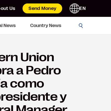
out Us
Send Money
EN
Go
al News
Country News
ern Union
ra a Pedro
ía como
residente y
ral Manager