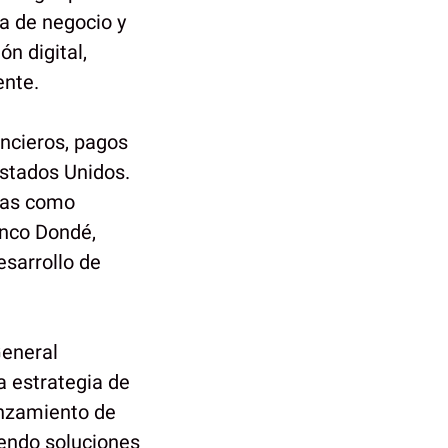
ia de negocio y
n digital,
ente.
ancieros, pagos
Estados Unidos.
ñías como
anco Dondé,
esarrollo de
General
a estrategia de
anzamiento de
yendo soluciones