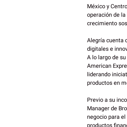
México y Centro
operación de la
crecimiento sos
Alegría cuenta 
digitales e inn
A lo largo de s
American Expres
liderando inici
productos en m
Previo a su in
Manager de Brox
negocio para el
productos finan