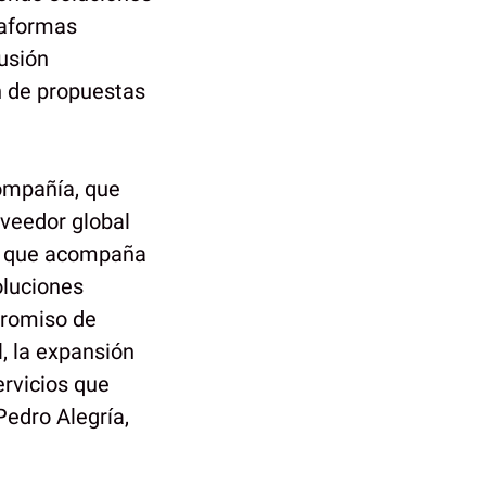
ataformas
lusión
ón de propuestas
ompañía, que
oveedor global
os que acompaña
oluciones
promiso de
l, la expansión
ervicios que
Pedro Alegría,