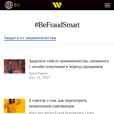
RU
DEUTSCH
ITALIANO
ESPAÑOL
TAGALOG
#BeFraudSmart
Защита от мошенничества
Защитите себя от мошенничества, связанного
с онлайн-покупками в период праздников
April Payne
Dec 10, 2025
6 советов о том, как перехитрить
мошенников-самозванцев
Western Union Fraud Prevention Team