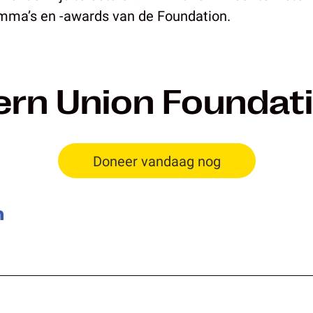
mma’s en -awards van de Foundation.
rn Union Foundat
Doneer vandaag nog