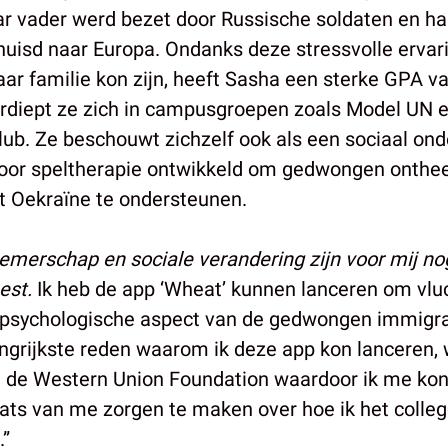
r vader werd bezet door Russische soldaten en haa
isd naar Europa. Ondanks deze stressvolle ervarin
haar familie kon zijn, heeft Sasha een sterke GPA v
rdiept ze zich in campusgroepen zoals Model UN 
club. Ze beschouwt zichzelf ook als een sociaal o
voor speltherapie ontwikkeld om gedwongen onth
it Oekraïne te ondersteunen.
emerschap en sociale verandering zijn voor mij no
est.
Ik heb de app ‘Wheat’ kunnen lanceren om vlu
psychologische aspect van de gedwongen immigrati
ngrijkste reden waarom ik deze app kon lanceren,
n de Western Union Foundation waardoor ik me ko
aats van me zorgen te maken over hoe ik het colle
.”