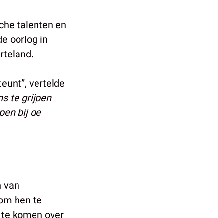
sche talenten en
e oorlog in
rteland.
teunt”, vertelde
s te grijpen
pen bij de
n van
 om hen te
 te komen over