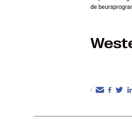
de beursprogra
Weste
: