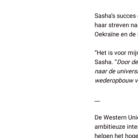
Sasha’s succes 
haar streven na
Oekraïne en de 
“Het is voor mij
Sasha. “
Door de
naar de universi
wederopbouw va
__
De Western Unio
ambitieuze inte
helpen het hoge