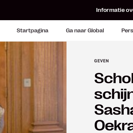
Informatie ov
Startpagina
Ga naar Global
Per
GEVEN
Schol
schij
Sasha
Oekr