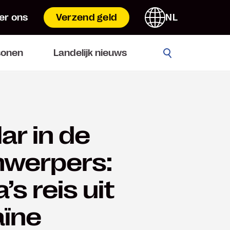
er ons
Verzend geld
NL
ENGLISH
Go
sonen
Landelijk nieuws
FRANÇAIS
ITALIANO
ESPAÑOL
ar in de
PORTUGUESE
nwerpers:
’s reis uit
aïne