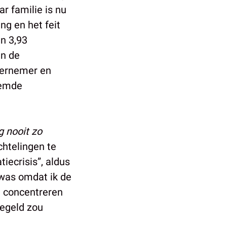
r familie is nu
g en het feit
an 3,93
en de
ndernemer en
eemde
g nooit zo
chtelingen te
ecrisis”, aldus
 was omdat ik de
n concentreren
gegeld zou