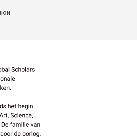
NION
lobal Scholars
ionale
ken.
ds het begin
Art, Science,
 De familie van
 door de oorlog.