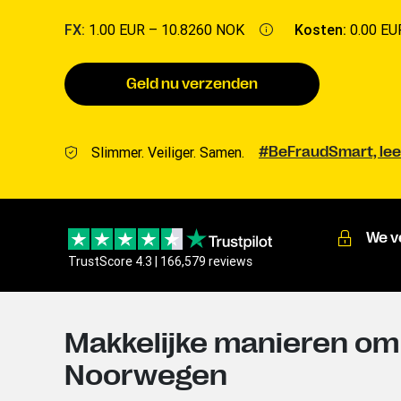
FX:
1.00 EUR –
10.8260 NOK
Kosten:
0.00 EU
Geld nu verzenden
Slimmer. Veiliger. Samen.
#BeFraudSmart, lee
We v
TrustScore 4.3 | 166,579 reviews
Makkelijke manieren om 
Noorwegen