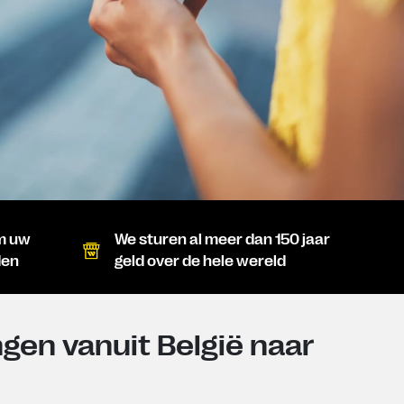
om uw
We sturen al meer dan 150 jaar
den
geld over de hele wereld
gen vanuit België naar