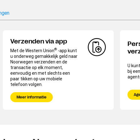
ngen
Verzenden via app
Per
®
Met de Western Union
-app kunt
ver
u onderweg gemakkelijk geld naar
Noorwegen verzenden en de
U kunt
transactie op elk moment,
bij ee
eenvoudig en met slechts een
agents
paar tikken op uw mobiele
telefoon volgen.
Ag
Meer informatie