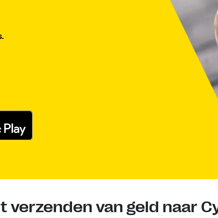
s.
et verzenden van geld naar C