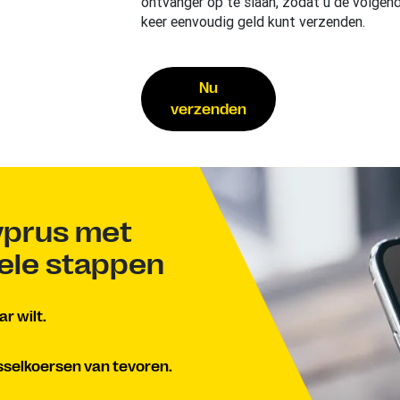
ontvanger op te slaan, zodat u de volgen
keer eenvoudig geld kunt verzenden.
Nu
verzenden
yprus met
kele stappen
r wilt.
sselkoersen van tevoren.