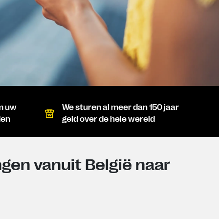
om uw
We sturen al meer dan 150 jaar
den
geld over de hele wereld
gen vanuit België naar