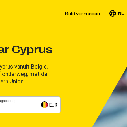
NL
Geld verzenden
ar Cyprus
prus vanuit België.
of onderweg, met de
ern Union.
ngsbedrag
EUR