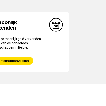
soonlijk
zenden
 persoonlijk geld verzenden
n van de honderden
chappen in België.
entschappen zoeken
?