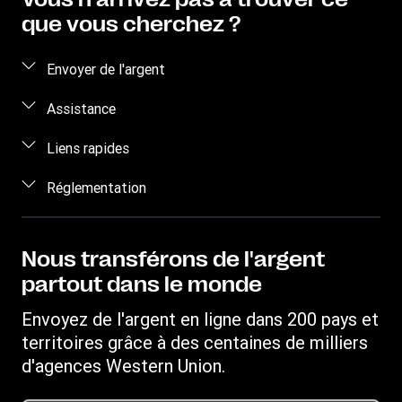
que vous cherchez ?
Envoyer de l'argent
Envoyer de l'argent
Assistance
Envoyer de l'argent en ligne
Foire aux questions
Liens rapides
Envoyer de l'argent en personne
Nous contacter
Se connecter/S'inscrire
Réglementation
Devis
Sensibilisation à la fraude
Devenir agent
Propriété intellectuelle
Demande de Droits Individuels
My WU
Déclaration de confidentialité en ligne
Nous transférons de l'argent
Suivre un transfert
partout dans le monde
Conditions générales
Rechercher des agences
Informations sur les cookies
Envoyez de l'argent en ligne dans 200 pays et
Télécharger l'application
territoires grâce à des centaines de milliers
Convertisseur de devises
d'agences Western Union.
Demande d'historique de transfert