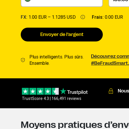
FX:
1.00 EUR –
1.1285 USD
Frais:
0.00 EUR
Envoyer de l’argent
Plus intelligents. Plus sûrs.
Découvrez comme
Ensemble.
#BeFraudSmart
Nous
TrustScore 4.3 | 166,491 reviews
Moyens pratiques d’envo