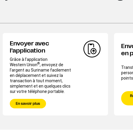
Envoyer avec
Env
l’application
en 
Grâce à l’application
®
Western Union
, envoyez de
Transf
l’argent au Suriname facilement
perso
en déplacement et suivez la
points
transaction à tout moment,
simplement et en quelques clics
sur votre téléphone portable.
R
En savoir plus