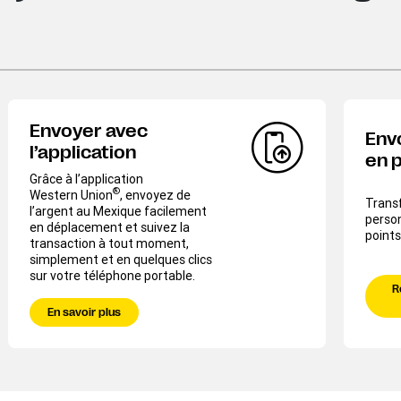
Envoyer avec
Env
l’application
en 
Grâce à l’application
®
Western Union
, envoyez de
Transf
l’argent au Mexique facilement
perso
en déplacement et suivez la
points
transaction à tout moment,
simplement et en quelques clics
sur votre téléphone portable.
R
En savoir plus