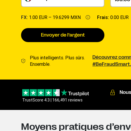
FX:
1.00 EUR –
19.6299 MXN
Frais:
0.00 EUR
Envoyer de l’argent
Plus intelligents. Plus sûrs.
Découvrez comme
Ensemble.
#BeFraudSmart
Nous
TrustScore 4.3 | 166,491 reviews
Moyens pratiques d’envo