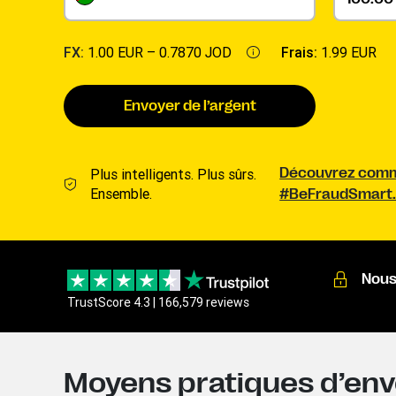
FX:
1.00 EUR –
0.7870 JOD
Frais:
1.99 EUR
Envoyer de l’argent
Plus intelligents. Plus sûrs.
Découvrez comme
Ensemble.
#BeFraudSmart
Nous
TrustScore 4.3 | 166,579 reviews
Moyens pratiques d’envo