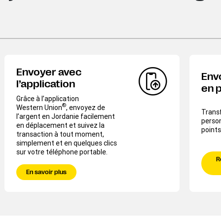
Envoyer avec
Env
l’application
en 
Grâce à l’application
®
Western Union
, envoyez de
Transf
l’argent en Jordanie facilement
perso
en déplacement et suivez la
points
transaction à tout moment,
simplement et en quelques clics
sur votre téléphone portable.
R
En savoir plus