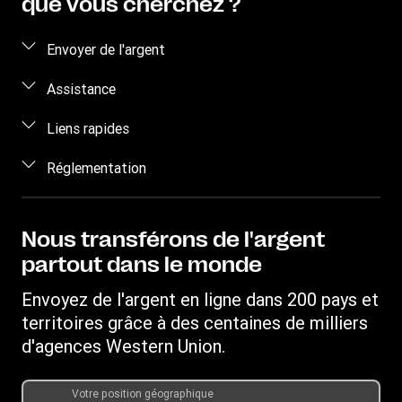
que vous cherchez ?
Envoyer de l'argent
Envoyer de l'argent
Assistance
Envoyer de l'argent en ligne
Foire aux questions
Liens rapides
Envoyer de l'argent en personne
Nous contacter
Se connecter/S'inscrire
Réglementation
Devis
Sensibilisation à la fraude
Devenir agent
Propriété intellectuelle
Demande de Droits Individuels
My WU
Déclaration de confidentialité en ligne
Nous transférons de l'argent
Suivre un transfert
partout dans le monde
Conditions générales
Rechercher des agences
Informations sur les cookies
Envoyez de l'argent en ligne dans 200 pays et
Télécharger l'application
territoires grâce à des centaines de milliers
Convertisseur de devises
d'agences Western Union.
Demande d'historique de transfert
Votre position géographique
Programme - Parrainer un ami