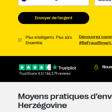
Envoyer de l’argent
Plus intelligents. Plus sûrs.
Découvrez comme
Ensemble.
#BeFraudSmart
Nous
TrustScore 4.3 | 166,579 reviews
Moyens pratiques d’envo
Herzégovine