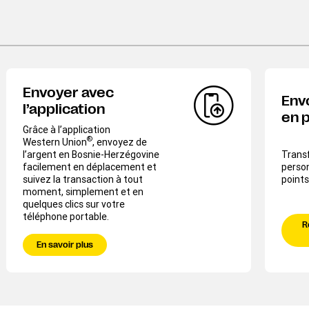
Envoyer avec
Env
l’application
en 
Grâce à l’application
®
Western Union
, envoyez de
l’argent en Bosnie-Herzégovine
Transf
facilement en déplacement et
perso
suivez la transaction à tout
points
moment, simplement et en
quelques clics sur votre
téléphone portable.
R
En savoir plus