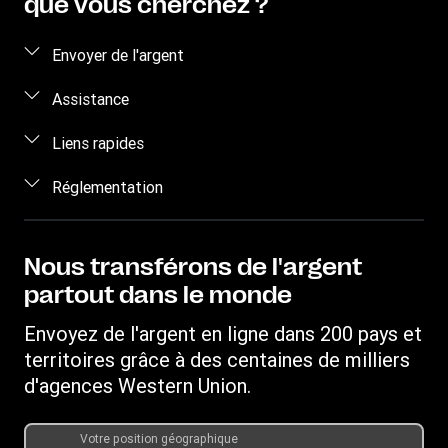
que vous cherchez ?
Envoyer de l'argent
Envoyer de l'argent
Assistance
Envoyer de l'argent en ligne
Foire aux questions
Liens rapides
Envoyer de l'argent en personne
Nous contacter
Se connecter/S'inscrire
Réglementation
Devis
Sensibilisation à la fraude
Devenir agent
Propriété intellectuelle
Demande de Droits Individuels
My WU
Déclaration de confidentialité en ligne
Nous transférons de l'argent
Suivre un transfert
partout dans le monde
Conditions générales
Rechercher des agences
Informations sur les cookies
Envoyez de l'argent en ligne dans 200 pays et
Télécharger l'application
territoires grâce à des centaines de milliers
Convertisseur de devises
d'agences Western Union.
Demande d'historique de transfert
Votre position géographique
Programme - Parrainer un ami