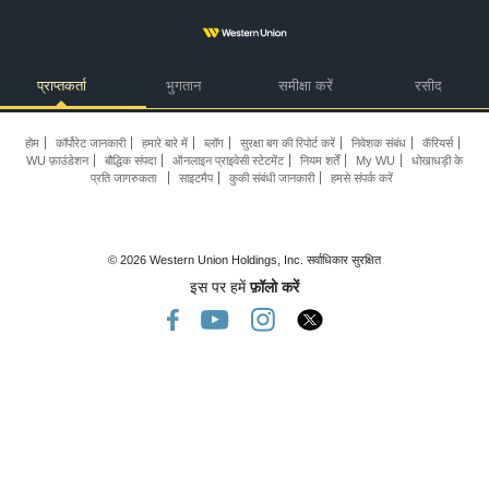
प्राप्तकर्ता
भुगतान
समीक्षा करें
रसीद
होम
कॉर्पोरेट जानकारी
हमारे बारे में
ब्लॉग
सुरक्षा बग की रिपोर्ट करें
निवेशक संबंध
कॅरियर्स
WU फ़ाउंडेशन
बौद्धिक संपदा
ऑनलाइन प्राइवेसी स्टेटमेंट
नियम शर्तें
My WU
धोखाधड़ी के
प्रति जागरुकता
साइटमैप
कुकी संबंधी जानकारी
हमसे संपर्क करें
© 2026 Western Union Holdings, Inc. सर्वाधिकार सुरक्षित
इस पर हमें
फ़ॉलो करें