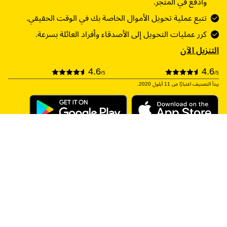
وادفع في المتجر.
تتبع عملية تحويل الأموال الخاصة بك في الوقت الحقيقي.
كرر عمليات التحويل إلى الأصدقاء وأفراد العائلة بسرعة.
التنزيل الآن
4.6
4.6
/5
/5
يبدأ التصنيف اعتبارًا من 11 أيلول 2020.
* قد تتأخر الأموال أو تكون الخدمات غير متاحةً استنادًا إلى بعض ظروف عملية التحويل، بما
في ذلك المبلغ المرسَل أو البلد الوجهة أو توفر العملة أو المسائل التنظيمية أو متطلبات
تحديد الهوية أو ساعات عمل موقع الوكيل أو الاختلافات في المناطق الزمنية أو تحديد
الخيارات المتأخر. ستصل أموال التحويلات عبر الجهاز المحمول إلى مزود حساب mWallet
الخاص بالمستلم للحصول على الائتمان في الحساب المرتبط برقم هاتف المستلم. قد يتم
فرض رسوم جهات خارجية إضافية، بما في ذلك رسوم الرسائل النصية القصيرة وتجاوز حد
الحساب وسحب النقود. راجع نموذج التحويل للاطلاع على القيود.