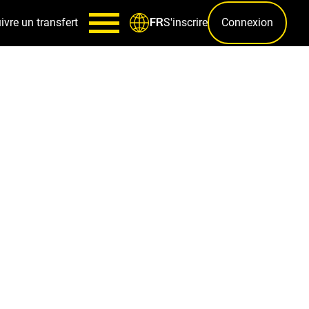
ivre un transfert
S'inscrire
Connexion
FR