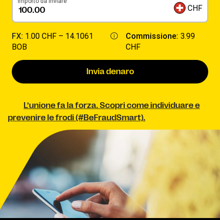
Importo da inviare
CHF
FX:
1.00 CHF –
14.1061
Commissione:
3.99
BOB
CHF
Invia denaro
L’unione fa la forza. Scopri come individuare e
prevenire le frodi (#BeFraudSmart).