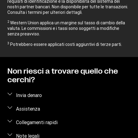
requisiti di identificazione e la disponibilità del sistema dei
nostri partner bancari. Non disponibile per tutte le transazioni.
Consulta i termini per ulteriori dettagli.
2
Western Union applica un margine sul tasso di cambio della
valuta. Le commissioni e i tassi sono soggetti a modifiche
senza preavviso.
3
Potrebbero essere applicati costi aggiuntivi di terze parti.
Non riesci a trovare quello che
cerchi?
Invia denaro
Invia denaro online
Assistenza
Invia denaro di persona
Domande frequenti
Collegamenti rapidi
Stima del prezzo
Contattaci
Accedi/Registrati
Note legali
Traccia trasferimento