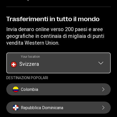
Informazioni sulle frodi
Diventa un agente
Trova agenzie
Proprietà intellettuale
Richiesta inerente ai diritti individuali
WU Business Solutions
Scarica app
Informativa Sulla Privacy
Trasferimenti in tutto il mondo
Richiesta cronologia dei trasferimenti
Convertitore di valuta
Termini e Condizioni
Invia denaro online verso 200 paesi e aree
Informazioni sui cookie
geografiche in centinaia di migliaia di punti
vendita Western Union.
Your location
Svizzera
DESTINAZIONI POPOLARI
Colombia
Repubblica Dominicana