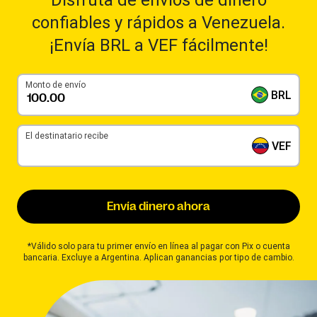
confiables y rápidos a Venezuela.
¡Envía BRL a VEF fácilmente!
Monto de envío
BRL
El destinatario recibe
VEF
Envía dinero ahora
*Válido solo para tu primer envío en línea al pagar con Pix o cuenta
bancaria. Excluye a Argentina. Aplican ganancias por tipo de cambio.