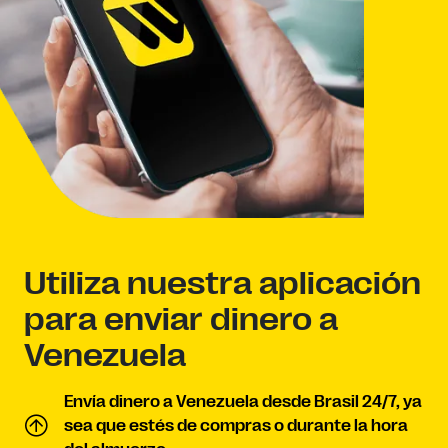
Utiliza nuestra aplicación
para enviar dinero a
Venezuela
Envía dinero a Venezuela desde Brasil 24/7, ya
sea que estés de compras o durante la hora