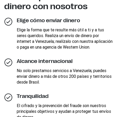
dinero con nosotros
Elige cómo enviar dinero
Elige la forma que te resulte más útil a ti y a tus
seres queridos. Realiza un envío de dinero por
internet a Venezuela; realízalo con nuestra aplicación
o paga en una agencia de Western Union.
Alcance internacional
No solo prestamos servicios a Venezuela; puedes
enviar dinero a más de otros 200 países y territorios
desde Brasil.
Tranquilidad
El cifrado y la prevención del fraude son nuestros
principales objetivos y ayudan a proteger tus envíos
de dinero.