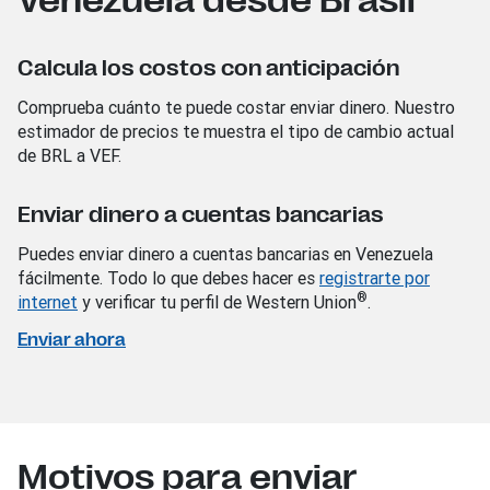
Venezuela desde Brasil
Calcula los costos con anticipación
Comprueba cuánto te puede costar enviar dinero. Nuestro
estimador de precios te muestra el tipo de cambio actual
de BRL a VEF.
Enviar dinero a cuentas bancarias
Puedes enviar dinero a cuentas bancarias en Venezuela
fácilmente. Todo lo que debes hacer es
registrarte por
®
internet
y verificar tu perfil de Western Union
.
Enviar ahora
Motivos para enviar