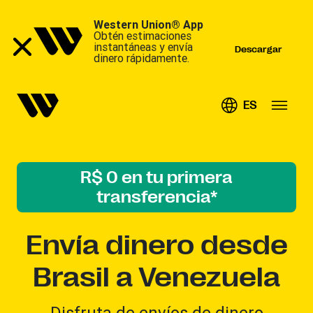
Western Union® App
Obtén estimaciones
instantáneas y envía
Descargar
dinero rápidamente.
ES
R$ 0 en tu primera
transferencia*
Envía dinero desde
Brasil a Venezuela
Disfruta de envíos de dinero