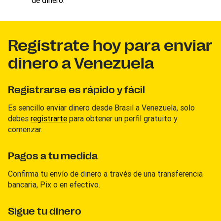
Regístrate hoy para enviar
dinero a Venezuela
Registrarse es rápido y fácil
Es sencillo enviar dinero desde Brasil a Venezuela, solo
debes
registrarte
para obtener un perfil gratuito y
comenzar.
Pagos a tu medida
Confirma tu envío de dinero a través de una transferencia
bancaria, Pix o en efectivo.
Sigue tu dinero