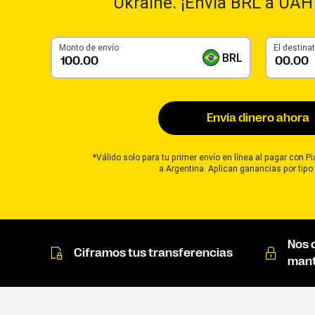
Ukraine. ¡Envía BRL a UAH
Monto de envío
El destinat
BRL
Envía dinero ahora
*Válido solo para tu primer envío en línea al pagar con P
a Argentina. Aplican ganancias por tipo
Nos 
Ciframos tus transferencias
mant