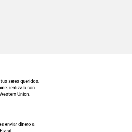
 tus seres queridos.
ine; realízalo con
 Western Union.
s enviar dinero a
rasil.