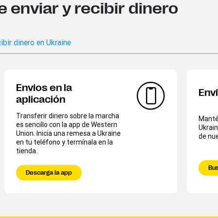
enviar y recibir dinero
ibir dinero en Ukraine
Envíos en la
Env
aplicación
Transferir dinero sobre la marcha
Mantén
es sencillo con la app de Western
Ukrain
Union. Inicia una remesa a Ukraine
de nue
en tu teléfono y termínala en la
tienda.
Bus
Descarga la app​