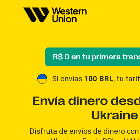
R$ 0 en tu primera tran
Si envías
100 BRL
, tu tar
Envía dinero desd
Ukraine
Disfruta de envíos de dinero conf