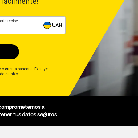
 fácilmente!
ario recibe
UAH
ix o cuenta bancaria. Excluye
 de cambio.
comprometemos a
ener tus datos seguros