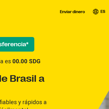
ES
Enviar dinero
sferencia*
ifa es
00.00
SDG
e Brasil a
iables y rápidos a