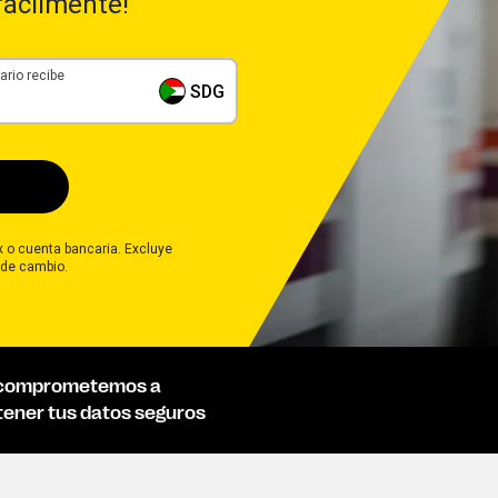
fácilmente!
ario recibe
SDG
ix o cuenta bancaria. Excluye
 de cambio.
comprometemos a
ener tus datos seguros