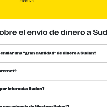
efectivo.
bre el envío de dinero a Sud
 enviar una “gran cantidad” de dinero a Sudan?
nternet?
 por internet a Sudan?
e una agencia de Western Union®?