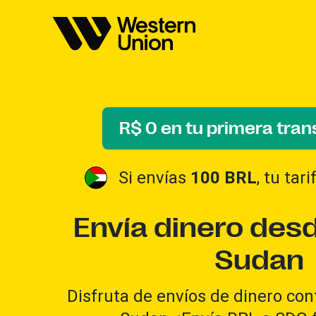
R$ 0 en tu primera tran
Si envías
100 BRL
, tu tar
Envía dinero desd
Sudan
Disfruta de envíos de dinero conf