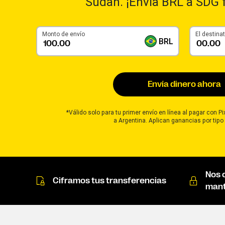
Sudan. ¡Envía BRL a SDG 
Monto de envío
El destinat
BRL
Envía dinero ahora
*Válido solo para tu primer envío en línea al pagar con P
a Argentina. Aplican ganancias por tipo
Nos 
Ciframos tus transferencias
mant