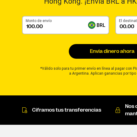
Hong Kong. ¡Envía BRL a HK
Monto de envío
El destinat
BRL
Envía dinero ahora
*Válido solo para tu primer envío en línea al pagar con P
a Argentina. Aplican ganancias por tipo
Nos 
Ciframos tus transferencias
mant