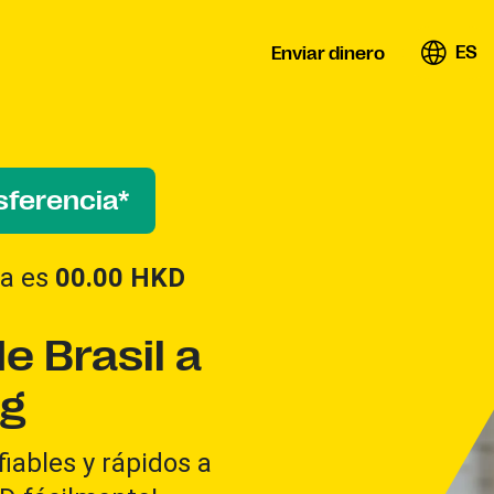
ES
Enviar dinero
sferencia*
ifa es
00.00
HKD
e Brasil a
g
iables y rápidos a