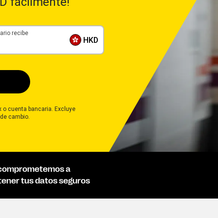
D fácilmente!
ario recibe
HKD
ix o cuenta bancaria. Excluye
 de cambio.
comprometemos a
ener tus datos seguros