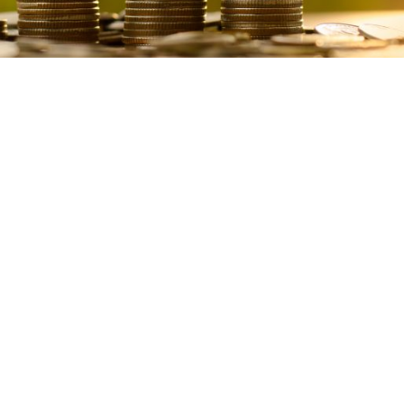
Автор: Хуан Альварадо, сотрудник Western Union
В
Western Union мы приносим пользу благодаря нашим
услугам. Своей работой мы помогаем людям по всему миру
справляться с трудностями — и даже осуществлять
мечты. Но есть разные люди и разные обстоятельства.
Поэтому так важно знать, как правильно распорядиться
своими деньгами.
Один из этих вариантов может подойти
именно вам. Представьте, что вы молодой человек и
отправились в другую страну на учебу или в путешествие.
Или вы приехали к другу или родственнику... и всем нам
нужны деньги, так? Но как лучше всего их тратить? Вот