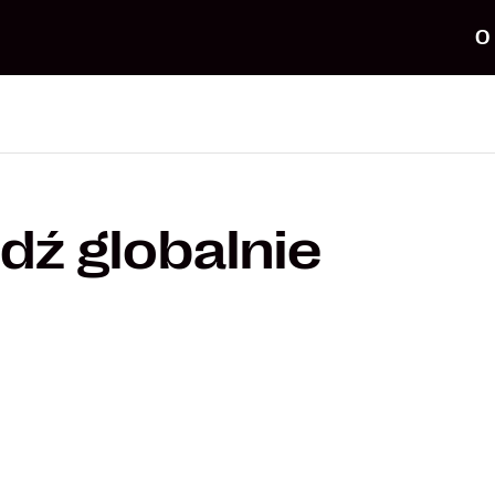
O
Idź globalnie