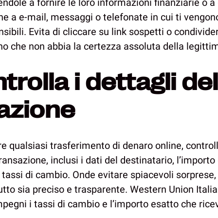
ne a e-mail, messaggi o telefonate in cui ti vengon
sibili. Evita di cliccare su link sospetti o condivid
o che non abbia la certezza assoluta della legittim
trolla i dettagli del
azione
re qualsiasi trasferimento di denaro online, contro
transazione, inclusi i dati del destinatario, l’importo 
tassi di cambio. Onde evitare spiacevoli sorprese, er
utto sia preciso e trasparente. Western Union Italia
egni i tassi di cambio e l’importo esatto che ricev