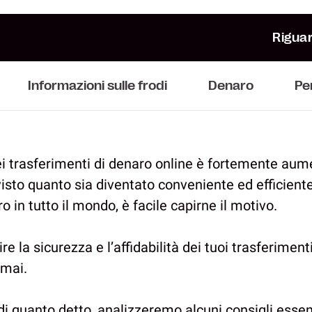
BY WESTERN U
NOVEMBER 17, 
ei trasferimenti di denaro online è fortemente aum
visto quanto sia diventato conveniente ed efficiente
in tutto il mondo, è facile capirne il motivo.
re la sicurezza e l’affidabilità dei tuoi trasferiment
 mai.
i quanto detto, analizzeremo alcuni consigli essen