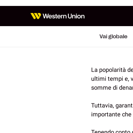
La popolarità d
ultimi tempi e, 
somme di denaro 
Tuttavia, garanti
importante che
Tenendo conto d