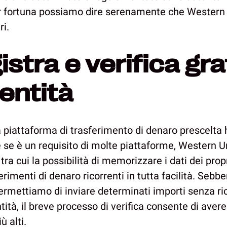
r fortuna possiamo dire serenamente che Western 
ri.
istra e verifica gra
dentità
a piattaforma di trasferimento di denaro prescelta h
 se è un requisito di molte piattaforme, Western U
tra cui la possibilità di memorizzare i dati dei propr
erimenti di denaro ricorrenti in tutta facilità. Sebb
mettiamo di inviare determinati importi senza ric
ntità, il breve processo di verifica consente di avere 
ù alti.