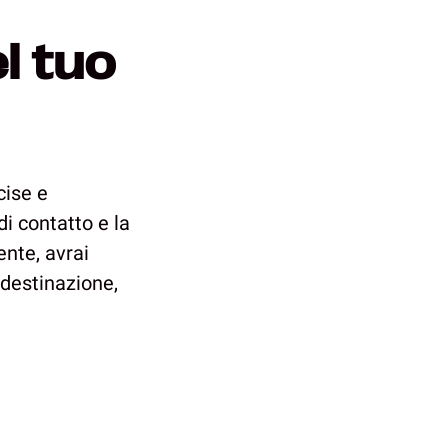
l tuo
cise e
di contatto e la
ente, avrai
 destinazione,