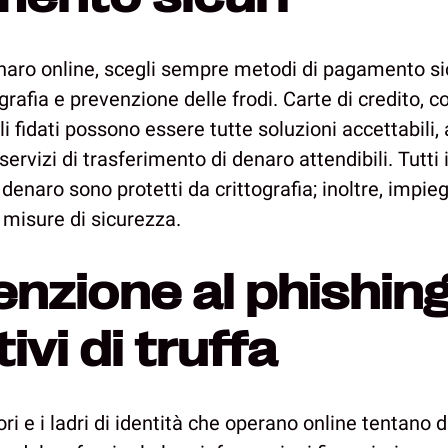
naro online, scegli sempre metodi di pagamento si
ografia e prevenzione delle frodi. Carte di credito, c
ali fidati possono essere tutte soluzioni accettabili,
servizi di trasferimento di denaro attendibili. Tutti i
 denaro sono protetti da crittografia; inoltre, impi
i misure di sicurezza.
enzione al phishing
ivi di truffa
ori e i ladri di identità che operano online tentano 
ndole a fornire le loro informazioni finanziarie o a 