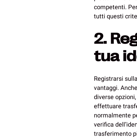
competenti. Pe
tutti questi crite
2. Reg
tua i
Registrarsi sull
vantaggi. Anche
diverse opzioni, 
effettuare trasf
normalmente per
verifica dell’ide
trasferimento pi