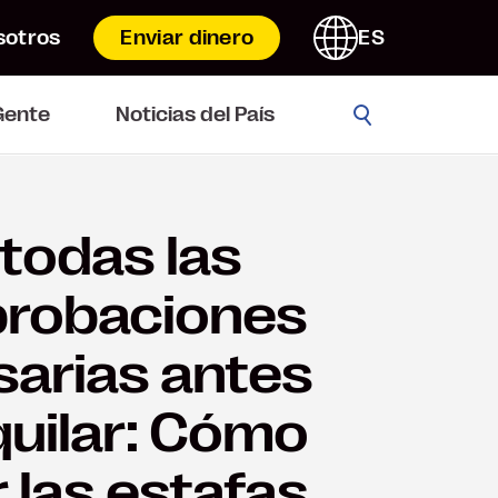
sotros
Enviar dinero
ES
Go
Gente
Noticias del País
todas las
robaciones
arias antes
quilar: Cómo
r las estafas