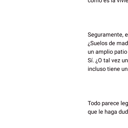
cómo es la vivi
Seguramente, el
¿Suelos de made
un amplio patio 
Sí. ¿O tal vez u
incluso tiene un
Todo parece legí
que le haga dud