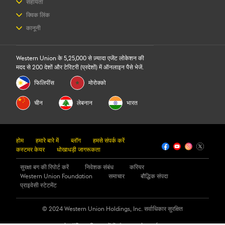
पैसे कैसे भेजें
सहायता
पैसे कैसे प्राप्त करें
लॉग इन/रजिस्टर करें
क्विक लिंक
रजिस्टर कैसे करें
हमसे संपर्क करें
लॉग इन/रजिस्टर करें
कानूनी
ऐप डाउनलोड करें
धोखाधड़ी जागरूकता
स्थान खोजें
करेंसी कन्वर्टर
ऑनलाइन के नियम और शर्तें
Vवेरिफ़िकेशन लोकेशन
किसी ट्रांसफ़र को ट्रैक करें
रीटेल के नियम और शर्तें
मूल्य का अनुमान लगाएं
Western Union के 5,25,000 से ज़्यादा एजेंट लोकेशन की
बौद्धिक संपदा
रिवॉर्ड
मदद से 200 देशों और टेरिटरी (प्रदेशों) में ऑनलाइन पैसे भेजें.
ऑनलाइन प्राइवेसी स्टेटमेंट
ट्रांसफ़र हिस्ट्री का अनुरोध
कुकी संबंधी जानकारी
फिलिपींस
मोरोक्को
चीन
लेबनान
भारत
होम
हमारे बारे में
ब्लॉग
हमसे संपर्क करें
कस्टमर केयर
धोखाधड़ी जागरूकता
सुरक्षा बग की रिपोर्ट करें
निवेशक संबंध
करियर
Western Union Foundation
समाचार
बौद्धिक संपदा
प्राइवेसी स्टेटमेंट
© 2024 Western Union Holdings, Inc. सर्वाधिकार सुरक्षित