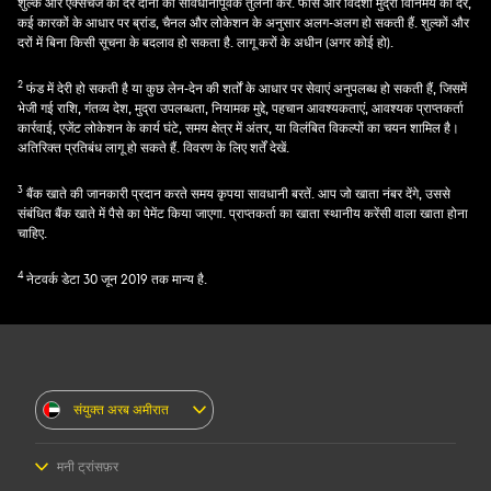
शुल्क और एक्सचेंज की दर दोनों की सावधानीपूर्वक तुलना करें. फीस और विदेशी मुद्रा विनिमय की दरें,
कई कारकों के आधार पर ब्रांड, चैनल और लोकेशन के अनुसार अलग-अलग हो सकती हैं. शुल्कों और
दरों में बिना किसी सूचना के बदलाव हो सकता है. लागू करों के अधीन (अगर कोई हो).
2
फंड में देरी हो सकती है या कुछ लेन-देन की शर्तों के आधार पर सेवाएं अनुपलब्ध हो सकती हैं, जिसमें
भेजी गई राशि, गंतव्य देश, मुद्रा उपलब्धता, नियामक मुद्दे, पहचान आवश्यकताएं, आवश्यक प्राप्तकर्ता
कार्रवाई, एजेंट लोकेशन के कार्य घंटे, समय क्षेत्र में अंतर, या विलंबित विकल्पों का चयन शामिल है।
अतिरिक्त प्रतिबंध लागू हो सकते हैं. विवरण के लिए शर्तें देखें.
3
बैंक खाते की जानकारी प्रदान करते समय कृपया सावधानी बरतें. आप जो खाता नंबर देंगे, उससे
संबंधित बैंक खाते में पैसे का पेमेंट किया जाएगा. प्राप्तकर्ता का खाता स्थानीय करेंसी वाला खाता होना
चाहिए.
4
नेटवर्क डेटा 30 जून 2019 तक मान्य है.
संयुक्त अरब अमीरात
मनी ट्रांसफ़र