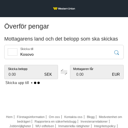
Överför pengar
Mottagarens land och det belopp som ska skickas
Skicka till
Skicka belopp
Mottagaren får
0.00
SEK
0.00
EUR
Skicka upp till
Hem
Företagsinformation
Om oss
Kontakta oss
Blogg
Medvetenhet om
bedrägeri
Rapportera en säkerhetsbugg
Investerarrelationer
Jobbmöjligheter
WU-stiftelsen
Immateriella rättigheter
Integritetspolicy