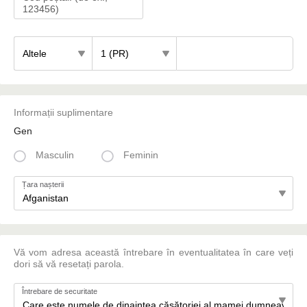
123456)
Cod
poștal:
(de
ex.,
123456)
Informații suplimentare
Gen
Masculin
Feminin
Țara nașterii
Vă vom adresa această întrebare în eventualitatea în care veți
dori să vă resetați parola.
Întrebare de securitate