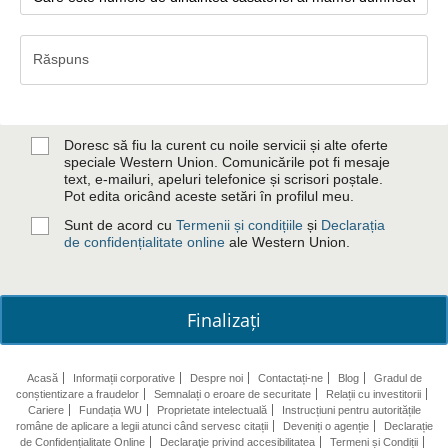
Răspuns
Răspuns
Doresc să fiu la curent cu noile servicii și alte oferte
speciale Western Union. Comunicările pot fi mesaje
text, e-mailuri, apeluri telefonice și scrisori poștale.
Pot edita oricând aceste setări în profilul meu.
Sunt de acord cu
Termenii și condițiile
și
Declarația
de confidențialitate online
ale Western Union.
Finalizați
Acasă
Informații corporative
Despre noi
Contactați-ne
Blog
Gradul de
conștientizare a fraudelor
Semnalați o eroare de securitate
Relații cu investitorii
Cariere
Fundația WU
Proprietate intelectuală
Instrucțiuni pentru autoritățile
române de aplicare a legii atunci când servesc citații
Deveniți o agenție
Declarație
de Confidențialitate Online
Declaraţie privind accesibilitatea
Termeni și Condiții