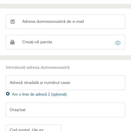
Adresa dumneavoastră de e-mail
Adresa
dumneavoastră
de
Creați-vă parola
e-
mail
Introduceți adresa dumneavoastră
Adresă stradală și numărul casei
Am o linie de adresă 2 (opțional)
Oraș/sat
Oraș/sat
Cod poștal: (de ex.,