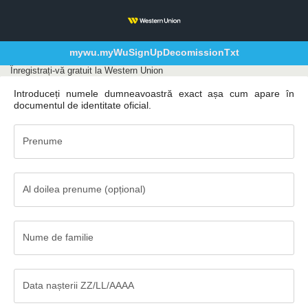
mywu.myWuSignUpDecomissionTxt
Înregistrați-vă gratuit la Western Union
Introduceți numele dumneavoastră exact așa cum apare în
documentul de identitate oficial.
Prenume
Al doilea prenume (opțional)
Al
doilea
prenume
Nume de familie
(opțional)
Nume
de
familie
Data nașterii ZZ/LL/AAAA