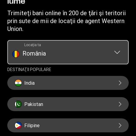
lume
Termeni şi condiţii
Preţ estimat
Trimiteţi bani online în 200 de ţări şi teritorii
prin sute de mii de locaţii de agent Western
Union.
Locaţia ta
România
DESTINAŢII POPULARE
India
Pakistan
Filipine