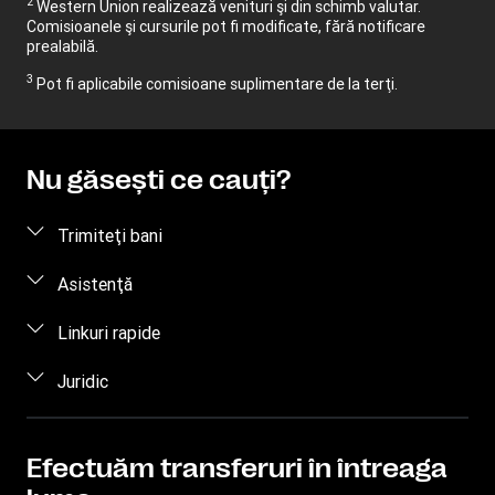
2
Western Union realizează venituri şi din schimb valutar.
Comisioanele şi cursurile pot fi modificate, fără notificare
prealabilă.
3
Pot fi aplicabile comisioane suplimentare de la terţi.
Nu găseşti ce cauţi?
Trimiteţi bani
Trimiteţi bani online
Asistenţă
Trimiteţi bani personal
Întrebări frecvente
Linkuri rapide
Contactaţi-ne
Conectare / Înregistrare
Juridic
Gradul de conştientizare a fraudelor
Deveniţi agent
Proprietate intelectuală
Solicitare privind drepturile individuale
Găsiţi locaţii
Declaraţie de confidenţialitate
Efectuăm transferuri în întreaga
Urmăriţi un transfer