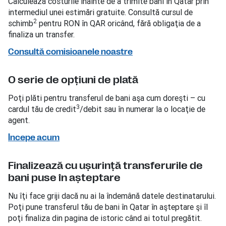
Calculează costurile înainte de a trimite bani în Qatar prin
intermediul unei estimări gratuite. Consultă cursul de
2
schimb
pentru RON în QAR oricând, fără obligaţia de a
finaliza un transfer.
Consultă comisioanele noastre
O serie de opţiuni de plată
Poţi plăti pentru transferul de bani aşa cum doreşti – cu
3
cardul tău de credit
/debit sau în numerar la o locaţie de
agent.
Începe acum
Finalizează cu uşurinţă transferurile de
bani puse în aşteptare
Nu îţi face griji dacă nu ai la îndemână datele destinatarului.
Poţi pune transferul tău de bani în Qatar în aşteptare şi îl
poţi finaliza din pagina de istoric când ai totul pregătit.