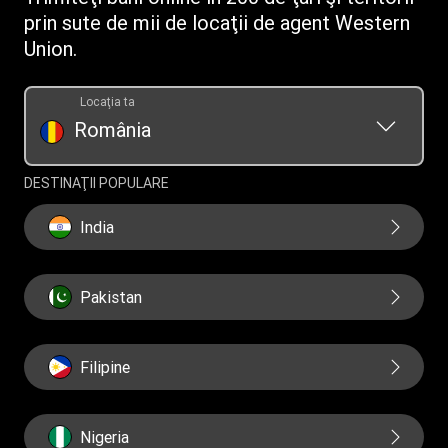
prin sute de mii de locaţii de agent Western
Union.
Locaţia ta
România
DESTINAŢII POPULARE
India
Pakistan
Filipine
Nigeria