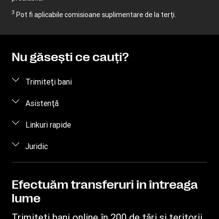
3
Pot fi aplicabile comisioane suplimentare de la terţi.
Nu găseşti ce cauţi?
Trimiteţi bani
Trimiteţi bani online
Asistenţă
Trimiteţi bani personal
Întrebări frecvente
Linkuri rapide
Contactaţi-ne
Conectare / Înregistrare
Juridic
Gradul de conştientizare a fraudelor
Deveniţi agent
Proprietate intelectuală
Solicitare privind drepturile individuale
Găsiţi locaţii
Declaraţie de confidenţialitate
Efectuăm transferuri în întreaga
Urmăriţi un transfer
lume
Termeni şi condiţii
Preţ estimat
Trimiteţi bani online în 200 de ţări şi teritorii