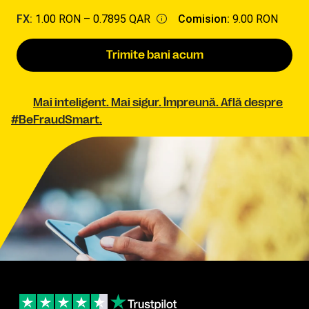
FX:
1.00 RON –
0.7895 QAR
Comision:
9.00 RON
Trimite bani acum
Mai inteligent. Mai sigur. Împreună. Află despre
#BeFraudSmart.