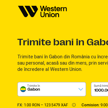
Trimite bani în Ga
Trimite bani în Gabon din România cu încre
sau personal, acasă sau din mers, prin servi
de încredere al Western Union.
Trimite în
Sumă trim
Gabon
FX:
1.00 RON –
123.5479 XAF
Comision:
9.0