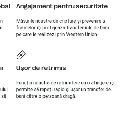
obal
Angajament pentru securitate
in
Măsurile noastre de criptare şi prevenire a
in
fraudelor îţi protejează transferurile de bani
pe care le realizezi prin Western Union.
i
Uşor de retrimis
Funcţia noastră de retrimitere cu o atingere îţi
ului,
permite să repeţi rapid şi uşor un transfer de
 să
bani către o persoană dragă.