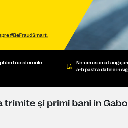
 despre #BeFraudSmart.
riptăm transferurile
Ne-am asumat angajam
a-ţi păstra datele în si
trimite şi primi bani în Gab