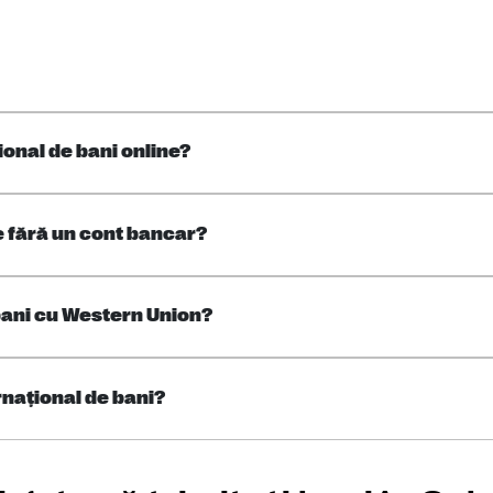
ional de bani online?
e fără un cont bancar?
bani cu Western Union?
rnaţional de bani?