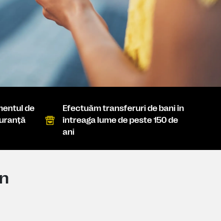
entul de
Efectuăm transferuri de bani în
guranţă
întreaga lume de peste 150 de
ani
on