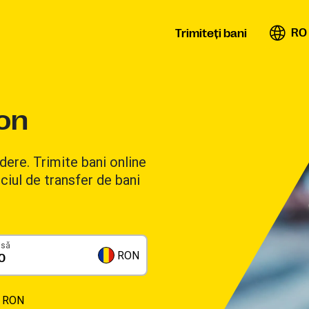
RO
Trimiteţi bani
bon
dere. Trimite bani online
ciul de transfer de bani
isă
RON
0 RON