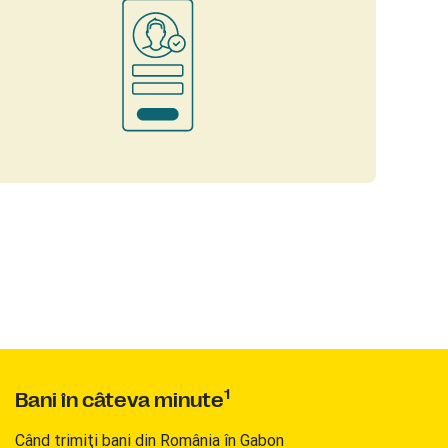
1
Bani în câteva minute
Când trimiţi bani din România în Gabon