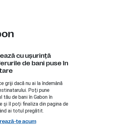
bon
zează cu uşurinţă
erurile de bani puse în
tare
ce griji dacă nu ai la îndemână
estinatarului. Poţi pune
l tău de bani în Gabon în
 şi îl poţi finaliza din pagina de
ând ai totul pregătit.
trează-te acum