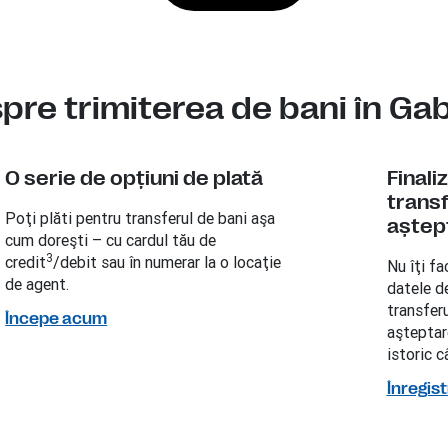
spre trimiterea de bani în Ga
O serie de opţiuni de plată
Finali
transf
Poţi plăti pentru transferul de bani aşa
aştep
cum doreşti – cu cardul tău de
3
credit
/debit sau în numerar la o locaţie
Nu îţi fa
de agent.
datele d
transferu
Începe acum
aşteptare
istoric c
Înregis