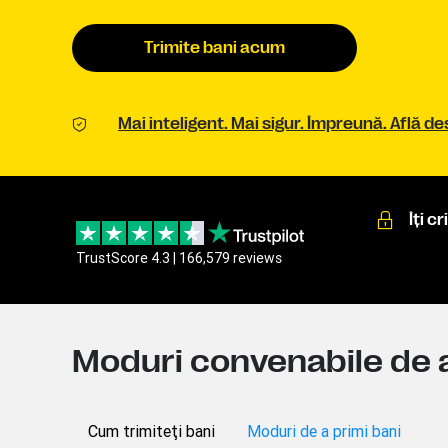
Trimite bani acum
Mai inteligent. Mai sigur. Împreună. Află
Îţi c
TrustScore 4.3 | 166,579 reviews
Moduri convenabile de a 
Cum trimiteţi bani
Moduri de a primi bani