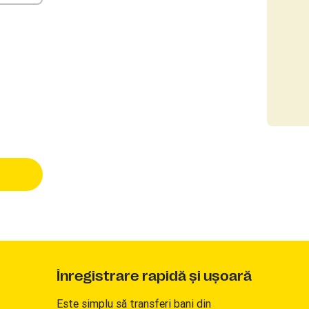
Înregistrare rapidă şi uşoară
Este simplu să transferi bani din