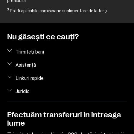
prealabilă.
3
Pot fi aplicabile comisioane suplimentare de la terţi.
Nu găseşti ce cauţi?
Trimiteţi bani
Trimiteţi bani online
Asistenţă
Trimiteţi bani personal
Întrebări frecvente
Linkuri rapide
Contactaţi-ne
Conectare / Înregistrare
Juridic
Gradul de conştientizare a fraudelor
Deveniţi agent
Proprietate intelectuală
Solicitare privind drepturile individuale
Găsiţi locaţii
Declaraţie de confidenţialitate
Efectuăm transferuri în întreaga
Urmăriţi un transfer
lume
Termeni şi condiţii
Preţ estimat