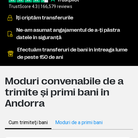
TrustScore 4.3 | 166,579 reviews
Îţi criptăm transferurile
Ne-am asumat angajamentul de a-ţi păstra
datele în siguranţă
Efectuăm transferuri de bani în întreaga lume
de peste 150 de ani
Moduri convenabile de a
trimite şi primi bani în
Andorra
Cum trimiteţi bani
Moduri de a primi bani