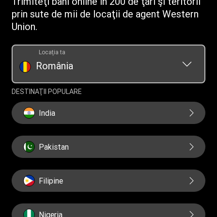
Trimiteţi bani online în 200 de ţări şi teritorii
prin sute de mii de locaţii de agent Western
Union.
Locaţia ta
România
DESTINAŢII POPULARE
India
Pakistan
Filipine
Nigeria