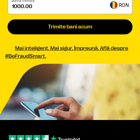
Sumă trimisă
RON
Trimite bani acum
Mai inteligent. Mai sigur. Împreună. Află despre
#BeFraudSmart.