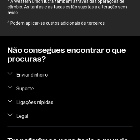
A Western Union lucra também através das operações de
câmbio. As tarifas e as taxas estão sujeitas a alteração sem
aviso.
3
Podem aplicar-se custos adicionais de terceiros.
Não consegues encontrar o que
procuras?
Enviar dinheiro
Enviar dinheiro online
Suporte
Enviar dinheiro pessoalmente
Apoio ao cliente
Ligações rápidas
Preço estimado
Contacte-nos
Iniciar sessão/Registar
Legal
Monitorizar uma transferência
Sensibilização para a fraude
Tornar-se agente
Encontrar agências
Declaração de Privacidade
Pedido de direitos individuais
Programa - Recomenda um amigo
Transferir aplicação
Termos e Condições