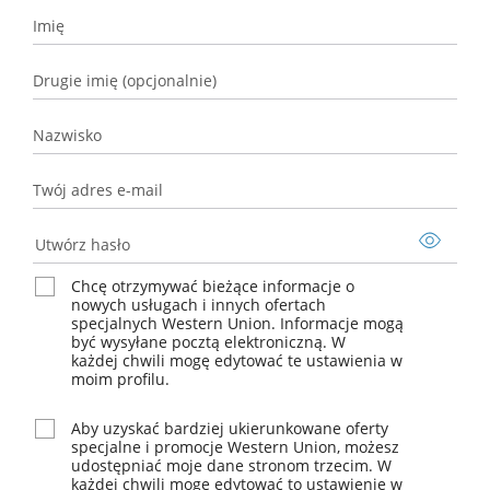
Imię
Drugie imię (opcjonalnie)
Drugie
imię
Nazwisko
(opcjonalnie)
Nazwisko
Twój adres e-mail
Twój
adres
Utwórz hasło
e-
mail
Chcę otrzymywać bieżące informacje o
nowych usługach i innych ofertach
specjalnych Western Union. Informacje mogą
być wysyłane pocztą elektroniczną. W
każdej chwili mogę edytować te ustawienia w
moim profilu.
Aby uzyskać bardziej ukierunkowane oferty
specjalne i promocje Western Union, możesz
udostępniać moje dane stronom trzecim. W
każdej chwili mogę edytować to ustawienie w