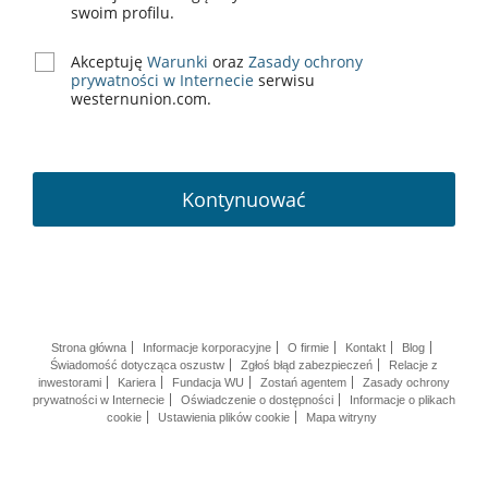
swoim profilu.
Akceptuję
Warunki
oraz
Zasady ochrony
prywatności w Internecie
serwisu
westernunion.com.
Kontynuować
Strona główna
Informacje korporacyjne
O firmie
Kontakt
Blog
Świadomość dotycząca oszustw
Zgłoś błąd zabezpieczeń
Relacje z
inwestorami
Kariera
Fundacja WU
Zostań agentem
Zasady ochrony
prywatności w Internecie
Oświadczenie o dostępności
Informacje o plikach
cookie
Ustawienia plików cookie
Mapa witryny