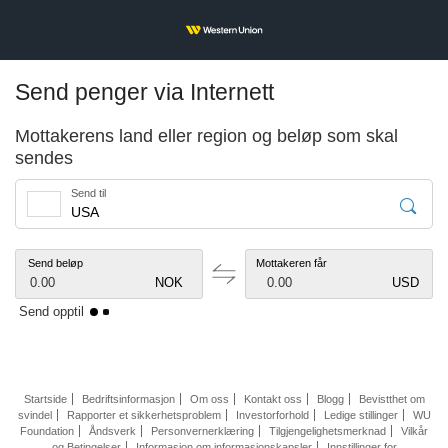
Send penger via Internett
Mottakerens land eller region og beløp som skal
sendes
Send til
Send beløp
Mottakeren får
0.00
NOK
0.00
USD
Send opptil
Startside
Bedriftsinformasjon
Om oss
Kontakt oss
Blogg
Bevistthet om
svindel
Rapporter et sikkerhetsproblem
Investorforhold
Ledige stillinger
WU
Foundation
Åndsverk
Personvernerklæring
Tilgjengelighetsmerknad
Vilkår
og Betingelser
Informasjon om informasjonskapsler
Innstillinger for