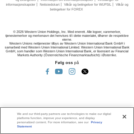
informasjonskapsler
Nettstedskart
Vilkår og betingelser for WUPSIL
Vilkår og
betingelser for FOREX
© 2026 Western Union Holdings, Inc. Med enerett. Alle logoer, varemerker,
tjenestemerker og merkenavn det henvises til i dette materialet, tilhører de respektive
eierne.
Western Unions nettjenester tilbys av Western Union International Bank GmbH i
samarbeid med Western Union International Limited. Western Union International Bank
GmbH, som handler som Western Union International Bank, er lisensiert av Financial
Markets Authority (Österreichische Finanzmarktaufsicht) i Østerrike.
Følg oss
på
We and our third-party partners use technologies to make our digital
platforms function, improve your experience, and display
personalized content. For more information, see our
Privacy
Statement